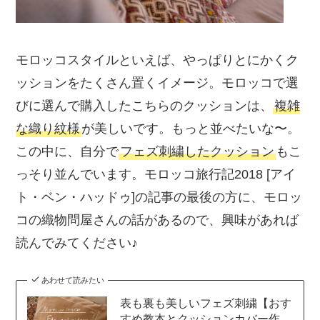
モロッコスタイルといえば、やっぱりとにかくク
ッションをたくさん置くイメージ。モロッコで選
びに選んで購入したこちらのクッションは、
複雑
な織り紋様
が美しいです。もっと並べたいな〜。
この中に、自分で
フェズ刺繍したクッション
もこ
っそり並んでいます。モロッコ旅行記2018 [アイ
ト・ベン・ハッドゥ]の記事の最後の方に、モロッ
コの織物問屋さんの話があるので、興味があれば
読んでみてください♪
あわせて読みたい
表も裏も美しいフェズ刺繍【おす
すめ教本とクッションカバー作