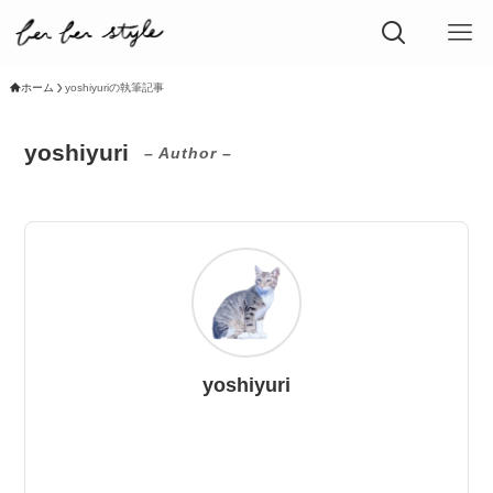
ホーム
yoshiyuriの執筆記事
yoshiyuri
– Author –
yoshiyuri