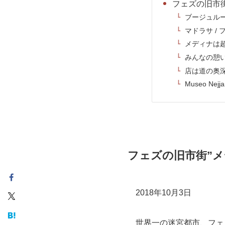
フェズの旧市街
ブージュル
マドラサ /
メディナは
みんなの憩い
店は道の奥
Museo Ne
フェズの旧市街”メ
2018年10月3日
世界一の迷宮都市、フェ