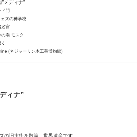
”メディナ”
ード門
 フェズの神学校
超迷宮
の場 モスク
深く
jjarine (ネジャーリン木工芸博物館)
ディナ”
ズの旧市街を散策。世界遺産です。