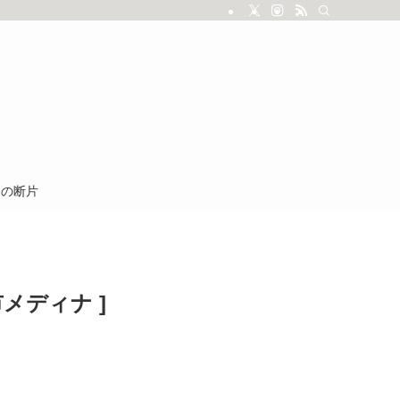
しの断片
メディナ ]