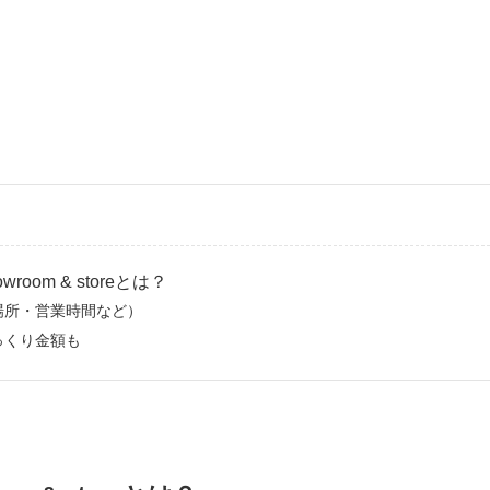
owroom & storeとは？
場所・営業時間など）
っくり金額も