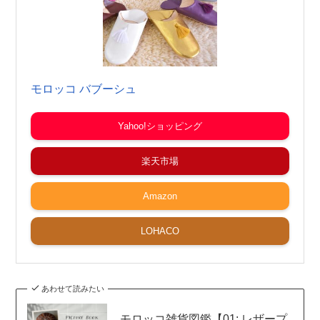
モロッコ バブーシュ
Yahoo!ショッピング
楽天市場
Amazon
LOHACO
あわせて読みたい
モロッコ雑貨図鑑【01: レザープ