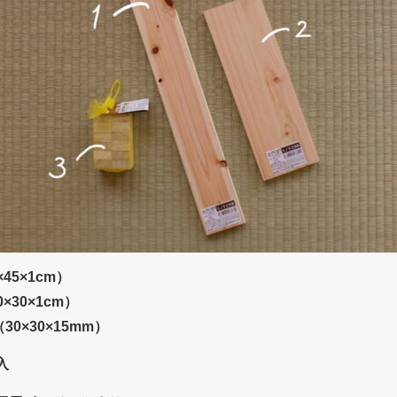
45×1cm）
30×1cm）
0×30×15mm）
入